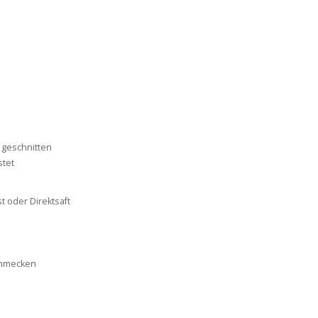
 geschnitten
stet
t oder Direktsaft
hmecken