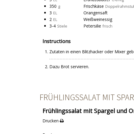
350
Frischkäse
g
Doppelrahmstu
3
Orangensaft
EL
2
Weißweinessig
EL
3-4
Petersilie
Stiele
frisch
Instructions
Zutaten in einen Blitzhacker oder Mixer ge
Dazu Brot servieren.
FRÜHLINGSSALAT MIT SPA
Frühlingssalat mit Spargel und 
Drucken