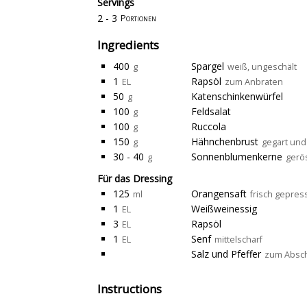
Servings
2 - 3
Portionen
Ingredients
400
Spargel
g
weiß, ungeschält
1
Rapsöl
EL
zum Anbraten
50
Katenschinkenwürfel
g
100
Feldsalat
g
100
Ruccola
g
150
Hähnchenbrust
g
gegart und
30 - 40
Sonnenblumenkerne
g
gerö
Für das Dressing
125
Orangensaft
ml
frisch gepress
1
Weißweinessig
EL
3
Rapsöl
EL
1
Senf
EL
mittelscharf
Salz und Pfeffer
zum Absc
Instructions