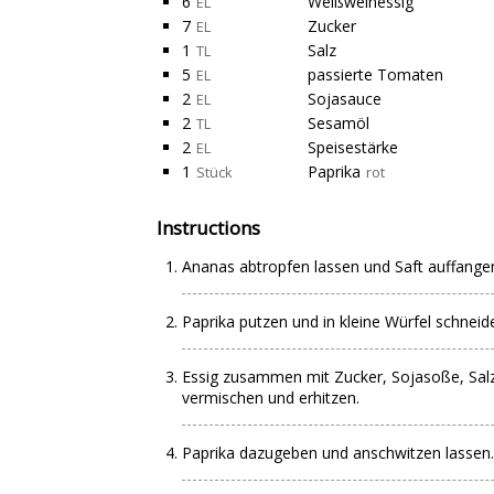
6
Weißweinessig
EL
7
Zucker
EL
1
Salz
TL
5
passierte Tomaten
EL
2
Sojasauce
EL
2
Sesamöl
TL
2
Speisestärke
EL
1
Paprika
Stück
rot
Instructions
Ananas abtropfen lassen und Saft auffange
Paprika putzen und in kleine Würfel schneid
Essig zusammen mit Zucker, Sojasoße, Sal
vermischen und erhitzen.
Paprika dazugeben und anschwitzen lassen.