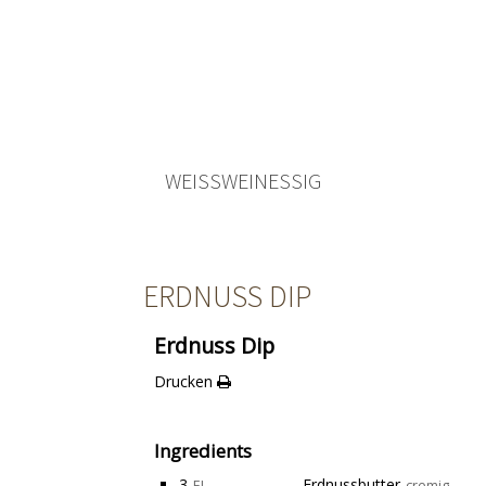
WEISSWEINESSIG
ERDNUSS DIP
Erdnuss Dip
Drucken
Ingredients
3
Erdnussbutter
EL
cremig