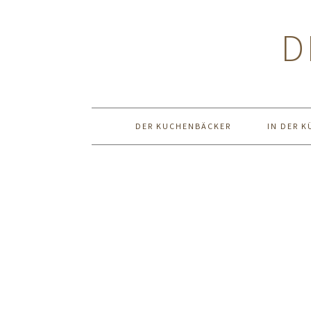
Zur
Zum
Zur
Hauptnavigation
Inhalt
Seitenspalte
D
springen
springen
springen
DER KUCHENBÄCKER
IN DER K