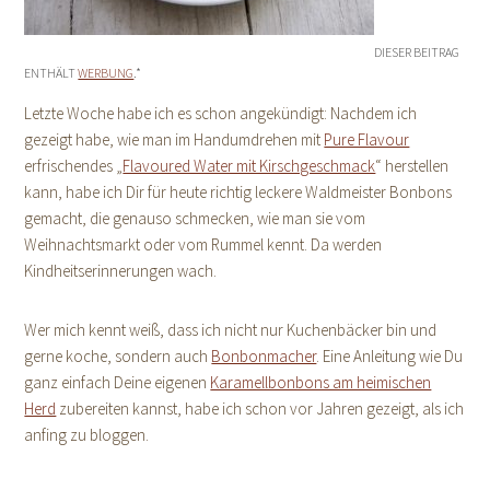
DIESER BEITRAG
ENTHÄLT
WERBUNG
.*
Letzte Woche habe ich es schon angekündigt: Nachdem ich
gezeigt habe, wie man im Handumdrehen mit
Pure Flavour
erfrischendes „
Flavoured Water mit Kirschgeschmack
“ herstellen
kann, habe ich Dir für heute richtig leckere Waldmeister Bonbons
gemacht, die genauso schmecken, wie man sie vom
Weihnachtsmarkt oder vom Rummel kennt. Da werden
Kindheitserinnerungen wach.
Wer mich kennt weiß, dass ich nicht nur Kuchenbäcker bin und
gerne koche, sondern auch
Bonbonmacher
. Eine Anleitung wie Du
ganz einfach Deine eigenen
Karamellbonbons am heimischen
Herd
zubereiten kannst, habe ich schon vor Jahren gezeigt, als ich
anfing zu bloggen.