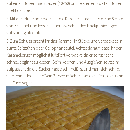
auf einen Bogen Backpapier (40×50) und legt einen zweiten Bogen
direkt darüber.
4. Mit dem Nudelholz walzt Ihr die Karamellmasse bis sie eine Stärke
von 5mm hat und lasst sie dann zwischen den Backpapierlagen
vollständig abkühlen.
5. Zum Schluss brecht Ihr das Karamell in Stücke und verpackt es in
bunte Spitztüten oder Cellophanbeutel. Achtet darauf, dass Ihr den
Karamellbruch möglichst luftdicht verpackt, da er sonst recht
schnell beginnt zu kleben. Beim Kochen und Ausgießen solltet Ihr
aufpassen, da die Zuckermasse sehr heiß ist und man sich schnell
verbrennt. Und mit heißem Zucker möchte man das nicht, das kann
ich Euch sagen.