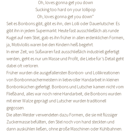
Oh, loves gonna get you down
Sucking too hard on your lollipop
Oh, loves gonna get you down“
Seit es Bonbons gibt, gibt es ihn, den Lolli oder Dauerlutscher. Es
gibt ihn in jedem Supermarkt. Heute fast ausschließlich als runde
Kugel auf nem Stiel, gab es ihn früher in allen erdenklichen Formen,
ja, Motivlollis waren bei den Kindern heiß begehrt.
In einer Zeit, wo Süßwaren fast ausschließlich industriell gefertigt
werden, geht es nur um Masse und Profit, die Liebe für’s Detail geht
dabei oft verloren.
Früher wurden die ausgefallensten Bonbon- und Lollikreationen
von Bonbonmachermeistern in liebevoller Handarbeit in kleinen
Bonbonküchen gefertigt. Bonbons und Lutscher kamen nicht vom
Fließband, alles war noch reine Handarbeit, die Bonbons wurden
mit einer Walze geprägt und Lutscher wurden traditionell
gegossen.
Die alten Meister verwendeten dazu Formen, die sie mit flüssiger
Zuckermasse befüllten, den Stiel noch von hand steckten und
dann auskühlen ließen, ohne große Maschinen oder Kühlbahnen.