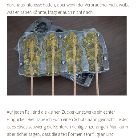
durchaus Interesse hätten, aber wenn der Verbraucher nicht weiß,
was er haben könnte, fragt er auch nicht nach.
Auf jeden Fall sind die kleinen Zuckerkunstwerke ein echter
Hingucker. Hier habe ich Euch einen Schutzmann gemacht. Leider
ist es etwas schwierig die Konturen richtig einzufangen. Man kann
aber sicher sagen, dass die alten Formen sehr filigran und