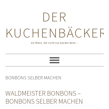
Zur
Zum
Zur
Hauptnavigation
Inhalt
Seitenspalte
DER
springen
springen
springen
KUCHENBÄCKER
ein Mann, der nicht nur backen kann...
BONBONS SELBER MACHEN
WALDMEISTER BONBONS –
BONBONS SELBER MACHEN