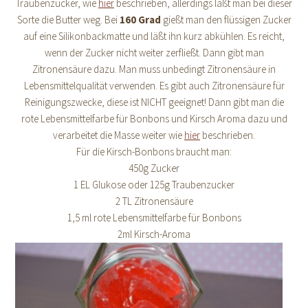
Traubenzucker, wie
hier
beschrieben, allerdings läßt man bei dieser
Sorte die Butter weg. Bei
160 Grad
gießt man den flüssigen Zucker
auf eine Silikonbackmatte und läßt ihn kurz abkühlen. Es reicht,
wenn der Zucker nicht weiter zerfließt. Dann gibt man
Zitronensäure dazu. Man muss unbedingt Zitronensäure in
Lebensmittelqualität verwenden. Es gibt auch Zitronensäure für
Reinigungszwecke, diese ist NICHT geeignet! Dann gibt man die
rote Lebensmittelfarbe für Bonbons und Kirsch Aroma dazu und
verarbeitet die Masse weiter wie
hier
beschrieben.
Für die Kirsch-Bonbons braucht man:
450g Zucker
1 EL Glukose oder 125g Traubenzucker
2 TL Zitronensäure
1,5 ml rote Lebensmittelfarbe für Bonbons
2ml Kirsch-Aroma