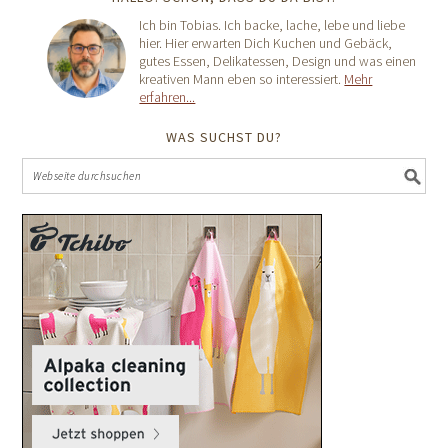
Ich bin Tobias. Ich backe, lache, lebe und liebe
hier. Hier erwarten Dich Kuchen und Gebäck,
gutes Essen, Delikatessen, Design und was einen
kreativen Mann eben so interessiert.
Mehr
erfahren...
WAS SUCHST DU?