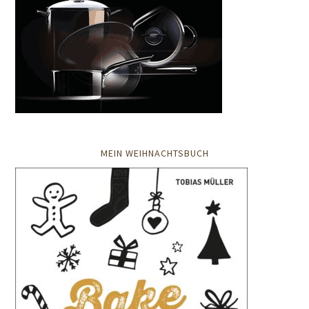
MEIN WEIHNACHTSBUCH