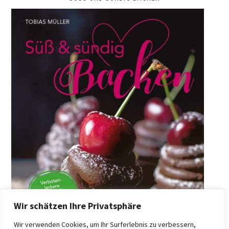
Wir schätzen Ihre Privatsphäre
Wir verwenden Cookies, um Ihr Surferlebnis zu verbessern,