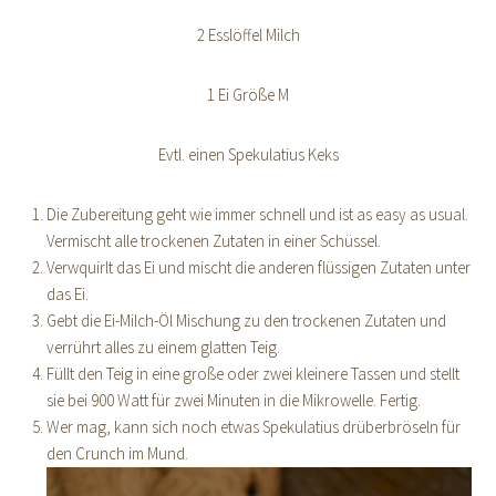
2 Esslöffel Milch
1 Ei Größe M
Evtl. einen Spekulatius Keks
Die Zubereitung geht wie immer schnell und ist as easy as usual.
Vermischt alle trockenen Zutaten in einer Schüssel.
Verwquirlt das Ei und mischt die anderen flüssigen Zutaten unter
das Ei.
Gebt die Ei-Milch-Öl Mischung zu den trockenen Zutaten und
verrührt alles zu einem glatten Teig.
Füllt den Teig in eine große oder zwei kleinere Tassen und stellt
sie bei 900 Watt für zwei Minuten in die Mikrowelle. Fertig.
Wer mag, kann sich noch etwas Spekulatius drüberbröseln für
den Crunch im Mund.