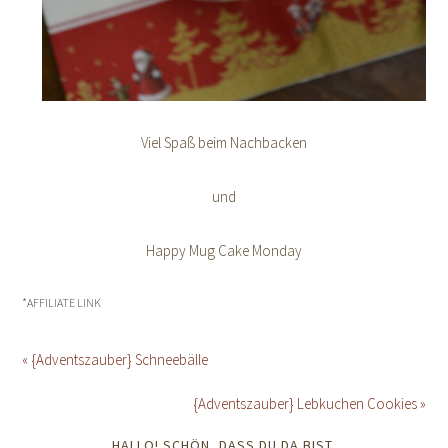
Viel Spaß beim Nachbacken
und
Happy Mug Cake Monday
*AFFILIATE LINK
« {Adventszauber} Schneebälle
{Adventszauber} Lebkuchen Cookies »
HALLO! SCHÖN, DASS DU DA BIST.