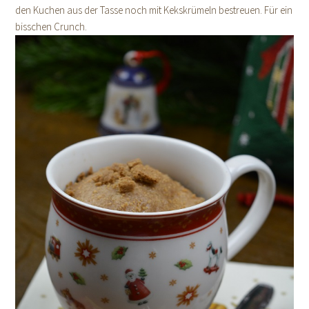
den Kuchen aus der Tasse noch mit Kekskrümeln bestreuen. Für ein
bisschen Crunch.