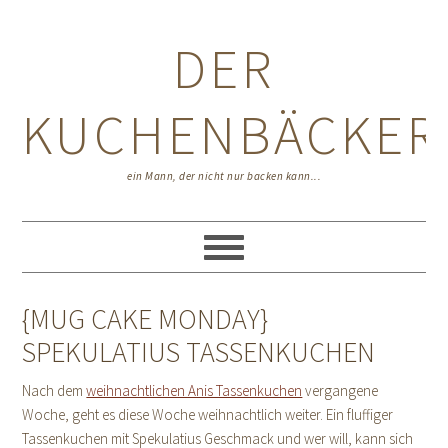
Zur
Zum
Zur
Hauptnavigation
Inhalt
Seitenspalte
DER
springen
springen
springen
KUCHENBÄCKER
ein Mann, der nicht nur backen kann...
{MUG CAKE MONDAY}
SPEKULATIUS TASSENKUCHEN
Nach dem
weihnachtlichen Anis Tassenkuchen
vergangene
Woche, geht es diese Woche weihnachtlich weiter. Ein fluffiger
Tassenkuchen mit Spekulatius Geschmack und wer will, kann sich