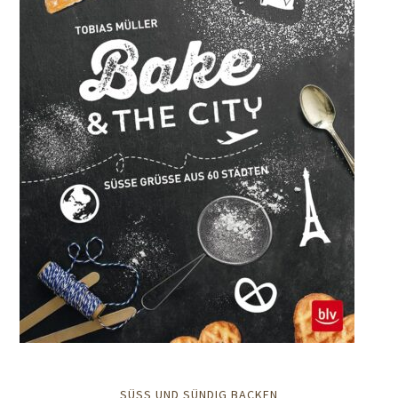
SÜSS UND SÜNDIG BACKEN