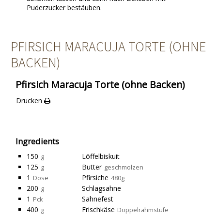
Puderzucker bestäuben.
PFIRSICH MARACUJA TORTE (OHNE
BACKEN)
Pfirsich Maracuja Torte (ohne Backen)
Drucken
Ingredients
150
Löffelbiskuit
g
125
Butter
g
geschmolzen
1
Pfirsiche
Dose
480g
200
Schlagsahne
g
1
Sahnefest
Pck
400
Frischkäse
g
Doppelrahmstufe