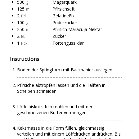
500
Magerquark
g
125
Pfirsichsaft
ml
2
GelatineFix
Btl.
100
Puderzucker
g
250
Pfirsich Maracuja Nektar
ml
2
Zucker
EL
1
Tortenguss klar
Pck
Instructions
Boden der Springform mit Backpapier auslegen.
Pfirsiche abtropfen lassen und die Hälften in
Scheiben schneiden.
Löffelbiskuits fein mahlen und mit der
geschmolzenen Butter vermengen.
Keksmasse in die Form füllen, gleichmässig
verteilen und mit einem Löffelrücken andrücken. Bis