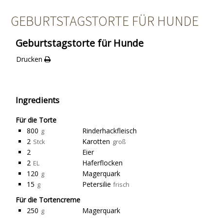
GEBURTSTAGSTORTE FÜR HUNDE
Geburtstagstorte für Hunde
Drucken
Ingredients
Für die Torte
800
Rinderhackfleisch
g
2
Karotten
Stck
groß
2
Eier
2
Haferflocken
EL
120
Magerquark
g
15
Petersilie
g
frisch
Für die Tortencreme
250
Magerquark
g