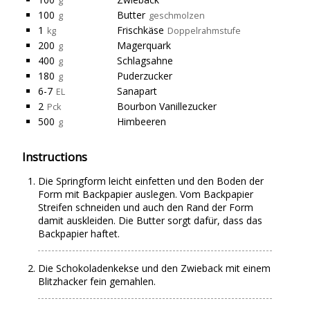
g
100
Butter
g
geschmolzen
1
Frischkäse
kg
Doppelrahmstufe
200
Magerquark
g
400
Schlagsahne
g
180
Puderzucker
g
6-7
Sanapart
EL
2
Bourbon Vanillezucker
Pck
500
Himbeeren
g
Instructions
Die Springform leicht einfetten und den Boden der
Form mit Backpapier auslegen. Vom Backpapier
Streifen schneiden und auch den Rand der Form
damit auskleiden. Die Butter sorgt dafür, dass das
Backpapier haftet.
Die Schokoladenkekse und den Zwieback mit einem
Blitzhacker fein gemahlen.