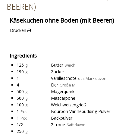
BEEREN)
Käsekuchen ohne Boden (mit Beeren)
Drucken
Ingredients
125
Butter
g
weich
190
Zucker
g
1
Vanilleschote
das Mark davon
4
Eier
Größe M
500
Magerquark
g
500
Mascarpone
g
100
Weichweizengrieß
g
1
Bourbon Vanillepudding Pulver
Pck
1
Backpulver
Pck
1/2
Zitrone
Saft davon
250
g