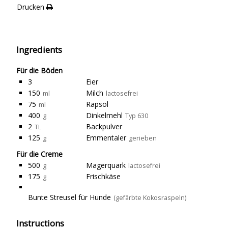
Drucken
Ingredients
Für die Böden
3
Eier
150
Milch
ml
lactosefrei
75
Rapsöl
ml
400
Dinkelmehl
g
Typ 630
2
Backpulver
TL
125
Emmentaler
g
gerieben
Für die Creme
500
Magerquark
g
lactosefrei
175
Frischkäse
g
Bunte Streusel für Hunde
(gefärbte Kokosraspeln)
Instructions