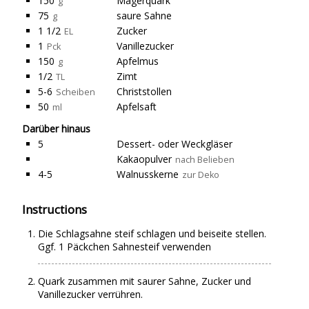
150
Magerquark
g
75
saure Sahne
g
1 1/2
Zucker
EL
1
Vanillezucker
Pck
150
Apfelmus
g
1/2
Zimt
TL
5-6
Christstollen
Scheiben
50
Apfelsaft
ml
Darüber hinaus
5
Dessert- oder Weckgläser
Kakaopulver
nach Belieben
4-5
Walnusskerne
zur Deko
Instructions
Die Schlagsahne steif schlagen und beiseite stellen.
Ggf. 1 Päckchen Sahnesteif verwenden
Quark zusammen mit saurer Sahne, Zucker und
Vanillezucker verrühren.