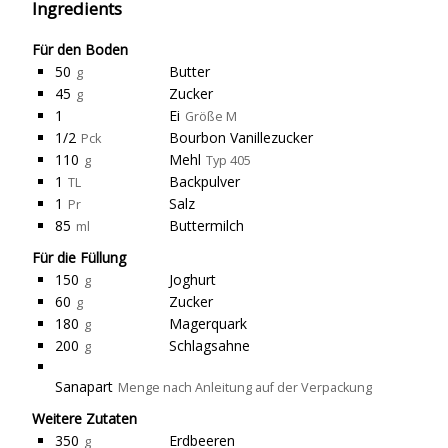
Ingredients
Für den Boden
50
Butter
g
45
Zucker
g
1
Ei
Größe M
1/2
Bourbon Vanillezucker
Pck
110
Mehl
g
Typ 405
1
Backpulver
TL
1
Salz
Pr
85
Buttermilch
ml
Für die Füllung
150
Joghurt
g
60
Zucker
g
180
Magerquark
g
200
Schlagsahne
g
Sanapart
Menge nach Anleitung auf der Verpackung
Weitere Zutaten
350
Erdbeeren
g