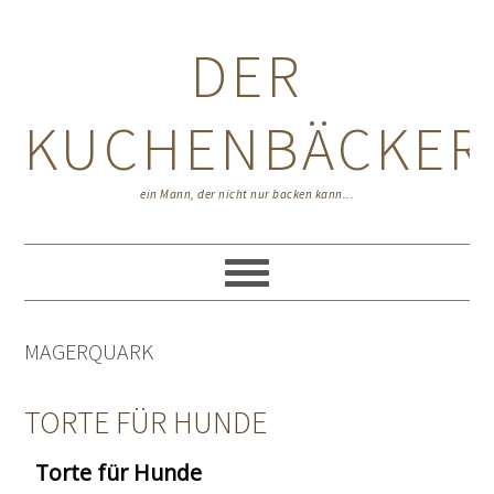
Zur
Zum
Zur
Hauptnavigation
Inhalt
Seitenspalte
DER
springen
springen
springen
KUCHENBÄCKER
ein Mann, der nicht nur backen kann...
MAGERQUARK
TORTE FÜR HUNDE
Torte für Hunde