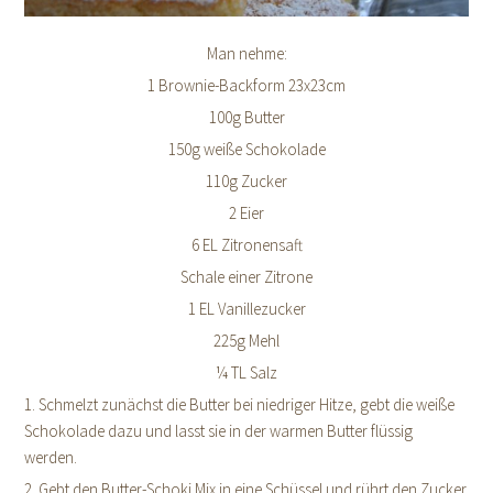
Man nehme:
1 Brownie-Backform 23x23cm
100g Butter
150g weiße Schokolade
110g Zucker
2 Eier
6 EL Zitronensaft
Schale einer Zitrone
1 EL Vanillezucker
225g Mehl
¼ TL Salz
1. Schmelzt zunächst die Butter bei niedriger Hitze, gebt die weiße
Schokolade dazu und lasst sie in der warmen Butter flüssig
werden.
2. Gebt den Butter-Schoki Mix in eine Schüssel und rührt den Zucker