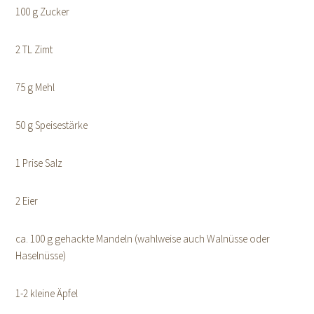
100 g Zucker
2 TL Zimt
75 g Mehl
50 g Speisestärke
1 Prise Salz
2 Eier
ca. 100 g gehackte Mandeln (wahlweise auch Walnüsse oder
Haselnüsse)
1-2 kleine Äpfel