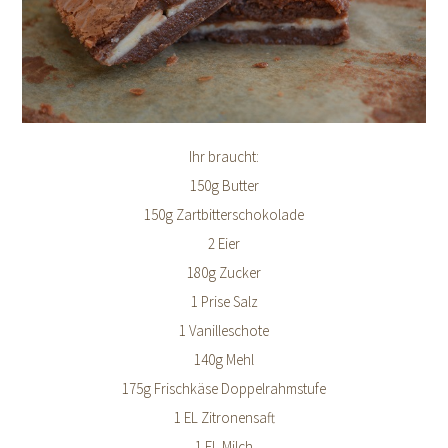
Ihr braucht:
150g Butter
150g Zartbitterschokolade
2 Eier
180g Zucker
1 Prise Salz
1 Vanilleschote
140g Mehl
175g Frischkäse Doppelrahmstufe
1 EL Zitronensaft
1 EL Milch