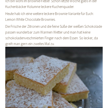
Ich bin wohl im Brownie-Fieber. Schon letzte Woche gabs in der
Kuchenbäcker Kolumne leckere Kuchenquader.
Heute hab ich eine weitere leckere Brownie-Variante für Euch:
Lemon White Chocolate Brownies.
Die Frische der Zitronen und die feine Süße der weißen Schokolade
passen wunderbar zum Warmen Wetter und man hat keine
schokoladenveschmierten Finger nach dem Essen. So lecker, da
greift man gern ein zweites Mal zu.