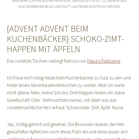
BEKOMME ICH EINE KLEINE PROVISION. DER ERLÖS FLIESST ZU 100% IN DEN
KUCHENBÄCKER-BLOG UND HILFT LAUFENDE KOSTEN ZU DECKEN.
{ADVENT ADVENT BEIM
KUCHENBÄCKER} SCHOKO-ZIMT-
HAPPEN MIT ÄPFELN
Das vorletzte Türchen verbirgt Patricia von
Patce’s Partisserie
:
Ich freue mich riesig heute beim Kuchenbäcker zu Gast zu sein und
hinter einem Adventskalendertürchen zu warten. Aber ich warte
nicht alleine. Nein, meine Schoko-Zimt-Happen leisten mir dabei
Gesellschaft! Oder: Weihnachtsbrownies, mit allem was das
vorweihnachtliche Herz erfreut: Schokolade. Zimt. Äpfel. Nüsse.
Jep, richtig gehört und gesehen. Die Brownies räumen den fein
gewürfelten Äpfelchen noch etwas Platz ein und diese lassen sich