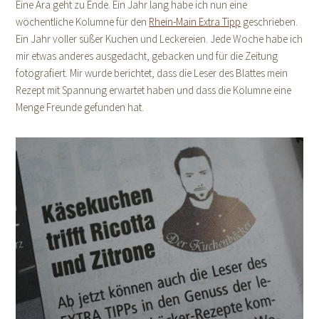
Eine Ära geht zu Ende. Ein Jahr lang habe ich nun eine
wöchentliche Kolumne für den
Rhein-Main Extra Tipp
geschrieben.
Ein Jahr voller süßer Kuchen und Leckereien. Jede Woche habe ich
mir etwas anderes ausgedacht, gebacken und für die Zeitung
fotografiert. Mir wurde berichtet, dass die Leser des Blattes mein
Rezept mit Spannung erwartet haben und dass die Kolumne eine
Menge Freunde gefunden hat.