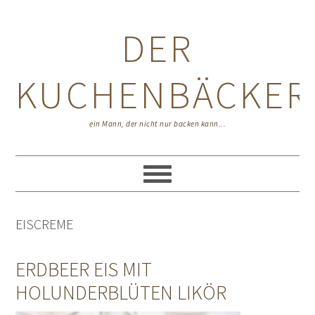
Zur
Zum
Zur
Hauptnavigation
Inhalt
Seitenspalte
DER
springen
springen
springen
KUCHENBÄCKER
ein Mann, der nicht nur backen kann...
EISCREME
ERDBEER EIS MIT
HOLUNDERBLÜTEN LIKÖR