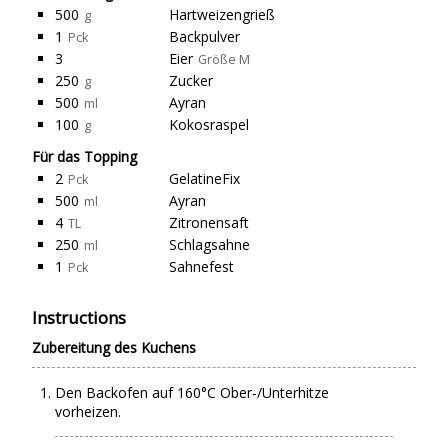
500
Hartweizengrieß
g
1
Backpulver
Pck
3
Eier
Größe M
250
Zucker
g
500
Ayran
ml
100
Kokosraspel
g
Für das Topping
2
GelatineFix
Pck
500
Ayran
ml
4
Zitronensaft
TL
250
Schlagsahne
ml
1
Sahnefest
Pck
Instructions
Zubereitung des Kuchens
Den Backofen auf 160°C Ober-/Unterhitze
vorheizen.