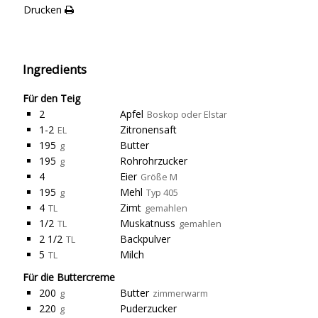
Drucken
Ingredients
Für den Teig
2
Apfel
Boskop oder Elstar
1-2
Zitronensaft
EL
195
Butter
g
195
Rohrohrzucker
g
4
Eier
Größe M
195
Mehl
g
Typ 405
4
Zimt
TL
gemahlen
1/2
Muskatnuss
TL
gemahlen
2 1/2
Backpulver
TL
5
Milch
TL
Für die Buttercreme
200
Butter
g
zimmerwarm
220
Puderzucker
g