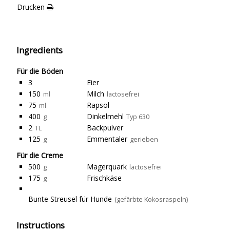
Drucken
Ingredients
Für die Böden
3
Eier
150
Milch
ml
lactosefrei
75
Rapsöl
ml
400
Dinkelmehl
g
Typ 630
2
Backpulver
TL
125
Emmentaler
g
gerieben
Für die Creme
500
Magerquark
g
lactosefrei
175
Frischkäse
g
Bunte Streusel für Hunde
(gefärbte Kokosraspeln)
Instructions