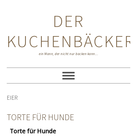
Zur
Zum
Zur
Hauptnavigation
Inhalt
Seitenspalte
DER
springen
springen
springen
KUCHENBÄCKER
ein Mann, der nicht nur backen kann...
EIER
TORTE FÜR HUNDE
Torte für Hunde