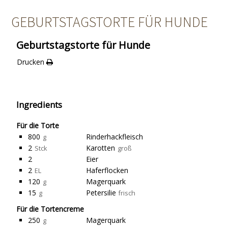
GEBURTSTAGSTORTE FÜR HUNDE
Geburtstagstorte für Hunde
Drucken
Ingredients
Für die Torte
800
Rinderhackfleisch
g
2
Karotten
Stck
groß
2
Eier
2
Haferflocken
EL
120
Magerquark
g
15
Petersilie
g
frisch
Für die Tortencreme
250
Magerquark
g