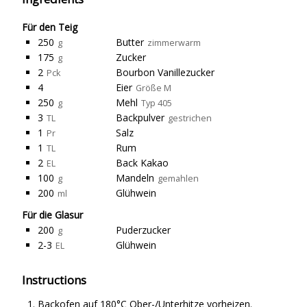
Für den Teig
250
Butter
g
zimmerwarm
175
Zucker
g
2
Bourbon Vanillezucker
Pck
4
Eier
Größe M
250
Mehl
g
Typ 405
3
Backpulver
TL
gestrichen
1
Salz
Pr
1
Rum
TL
2
Back Kakao
EL
100
Mandeln
g
gemahlen
200
Glühwein
ml
Für die Glasur
200
Puderzucker
g
2-3
Glühwein
EL
Instructions
Backofen auf 180°C Ober-/Unterhitze vorheizen.