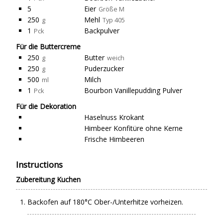
5
Eier
Größe M
250
Mehl
g
Typ 405
1
Backpulver
Pck
Für die Buttercreme
250
Butter
g
weich
250
Puderzucker
g
500
Milch
ml
1
Bourbon Vanillepudding Pulver
Pck
Für die Dekoration
Haselnuss Krokant
Himbeer Konfitüre ohne Kerne
Frische Himbeeren
Instructions
Zubereitung Kuchen
Backofen auf 180°C Ober-/Unterhitze vorheizen.