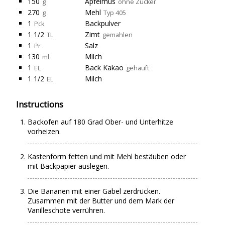
150
Apfelmus
g
ohne Zucker
270
Mehl
g
Typ 405
1
Backpulver
Pck
1 1/2
Zimt
TL
gemahlen
1
Salz
Pr
130
Milch
ml
1
Back Kakao
EL
gehäuft
1 1/2
Milch
EL
Instructions
Backofen auf 180 Grad Ober- und Unterhitze
vorheizen.
Kastenform fetten und mit Mehl bestäuben oder
mit Backpapier auslegen.
Die Bananen mit einer Gabel zerdrücken.
Zusammen mit der Butter und dem Mark der
Vanilleschote verrühren.