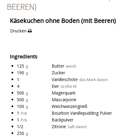
BEEREN)
Käsekuchen ohne Boden (mit Beeren)
Drucken
Ingredients
125
Butter
g
weich
190
Zucker
g
1
Vanilleschote
das Mark davon
4
Eier
Größe M
500
Magerquark
g
500
Mascarpone
g
100
Weichweizengrieß
g
1
Bourbon Vanillepudding Pulver
Pck
1
Backpulver
Pck
1/2
Zitrone
Saft davon
250
g