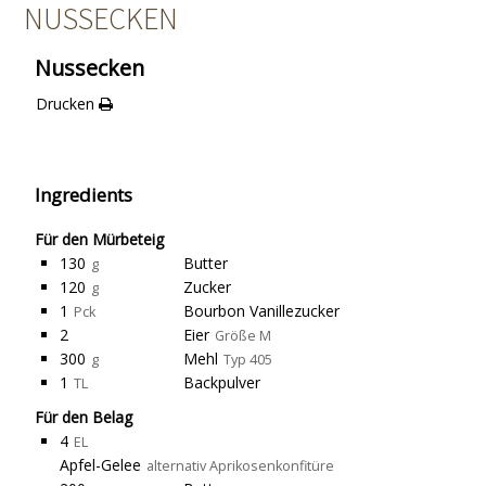
NUSSECKEN
Nussecken
Drucken
Ingredients
Für den Mürbeteig
130
Butter
g
120
Zucker
g
1
Bourbon Vanillezucker
Pck
2
Eier
Größe M
300
Mehl
g
Typ 405
1
Backpulver
TL
Für den Belag
4
EL
Apfel-Gelee
alternativ Aprikosenkonfitüre