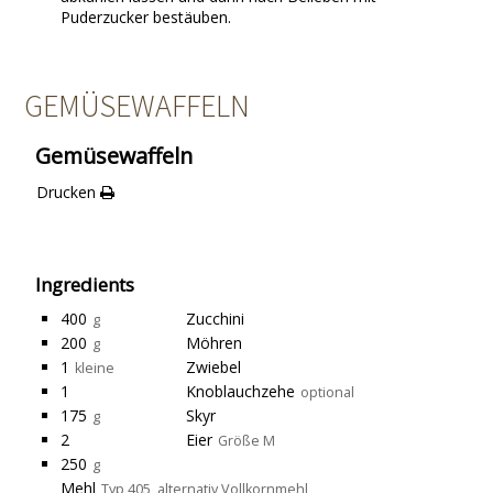
Puderzucker bestäuben.
GEMÜSEWAFFELN
Gemüsewaffeln
Drucken
Ingredients
400
Zucchini
g
200
Möhren
g
1
Zwiebel
kleine
1
Knoblauchzehe
optional
175
Skyr
g
2
Eier
Größe M
250
g
Mehl
Typ 405, alternativ Vollkornmehl