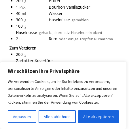
200
Butter
g
1
Bourbon Vanillezucker
Pck
40
Wasser
ml
300
Haselnüsse
g
gemahlen
100
g
Haselnüsse
gehackt, alternativ: Haselnusskrokant
2
Rum
EL
oder einige Tropfen Rumaroma
Zum Verzieren
200
g
Zartbitter Kuvertüre
Butter, Zucker und Vanillezucker in die Rührschüssel
Wir schätzen Ihre Privatsphäre
geben und verrühren.
Wir verwenden Cookies, um Ihr Surferlebnis zu verbessern,
Instructions
personalisierte Anzeigen oder Inhalte einzusetzen und unseren
Datenverkehr zu analysieren. Wenn Sie auf „Alle akzeptieren"
Butter zusammen mit dem Zucker und
klicken, stimmen Sie der Anwendung von Cookies zu.
Vanillezucker in die Rührschüssel geben und cremig
aufschlagen.
Anpassen
Alles ablehnen
Alle akzeptieren
Anschließend nacheinander die beiden Eier
unterrühren.