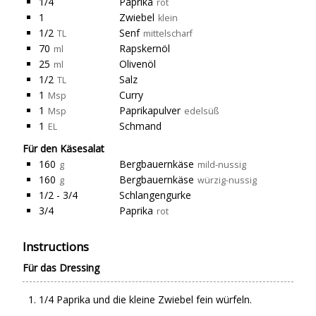
1/4
Paprika
rot
1
Zwiebel
klein
1/2
Senf
TL
mittelscharf
70
Rapskernöl
ml
25
Olivenöl
ml
1/2
Salz
TL
1
Curry
Msp
1
Paprikapulver
Msp
edelsüß
1
Schmand
EL
Für den Käsesalat
160
Bergbauernkäse
g
mild-nussig
160
Bergbauernkäse
g
würzig-nussig
1/2 - 3/4
Schlangengurke
3/4
Paprika
rot
Instructions
Für das Dressing
1/4 Paprika und die kleine Zwiebel fein würfeln.