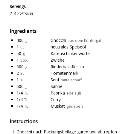
Servings
2-3
Portionen
Ingredients
400
Gnocchi
g
aus dem Kühlregal
1
neutrales Speiseöl
EL
50
Katenschinkenwürfel
g
1
Zwiebel
Stck
500
Rinderhackfleisch
g
2
Tomatenmark
EL
1
Senf
TL
mittelscharf
600
Sahne
g
1/4
Paprika
TL
edelsüß
1/4
Curry
TL
1/4
Muskat
TL
gerieben
Instructions
Gnocchi nach Packungsbeilage garen und abtropfen