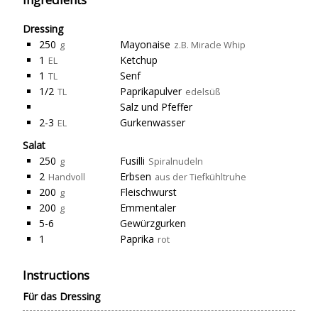
Dressing
250
Mayonaise
g
z.B. Miracle Whip
1
Ketchup
EL
1
Senf
TL
1/2
Paprikapulver
TL
edelsüß
Salz und Pfeffer
2-3
Gurkenwasser
EL
Salat
250
Fusilli
g
Spiralnudeln
2
Erbsen
Handvoll
aus der Tiefkühltruhe
200
Fleischwurst
g
200
Emmentaler
g
5-6
Gewürzgurken
1
Paprika
rot
Instructions
Für das Dressing