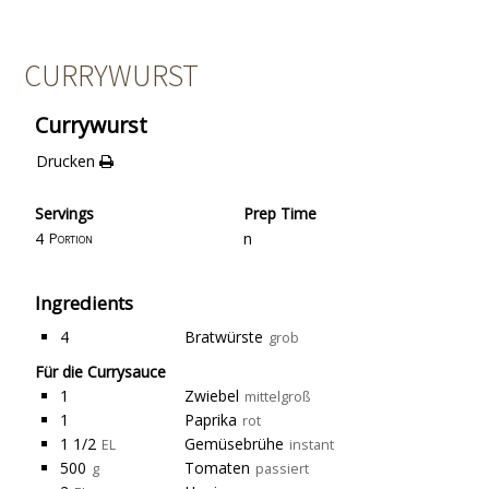
CURRYWURST
Currywurst
Drucken
Servings
Prep Time
4
n
Portion
Ingredients
4
Bratwürste
grob
Für die Currysauce
1
Zwiebel
mittelgroß
1
Paprika
rot
1 1/2
Gemüsebrühe
EL
instant
500
Tomaten
g
passiert