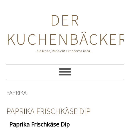
Zur
Zum
Zur
Hauptnavigation
Inhalt
Seitenspalte
DER
springen
springen
springen
KUCHENBÄCKER
ein Mann, der nicht nur backen kann...
PAPRIKA
PAPRIKA FRISCHKÄSE DIP
Paprika Frischkäse Dip