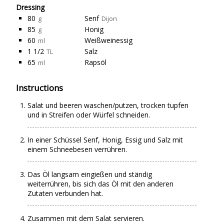
Dressing
80
Senf
g
Dijon
85
Honig
g
60
Weißweinessig
ml
1 1/2
Salz
TL
65
Rapsöl
ml
Instructions
Salat und beeren waschen/putzen, trocken tupfen
und in Streifen oder Würfel schneiden.
In einer Schüssel Senf, Honig, Essig und Salz mit
einem Schneebesen verrühren.
Das Öl langsam eingießen und ständig
weiterrühren, bis sich das Öl mit den anderen
Zutaten verbunden hat.
Zusammen mit dem Salat servieren.