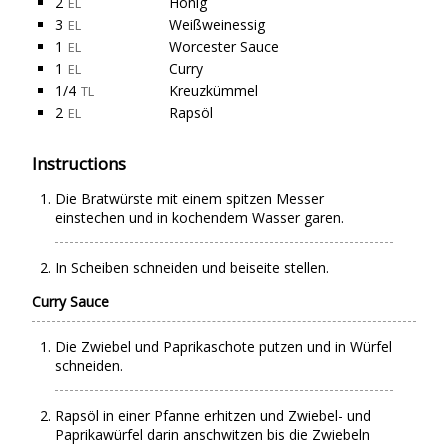
2
Honig
EL
3
Weißweinessig
EL
1
Worcester Sauce
EL
1
Curry
EL
1/4
Kreuzkümmel
TL
2
Rapsöl
EL
Instructions
Die Bratwürste mit einem spitzen Messer
einstechen und in kochendem Wasser garen.
In Scheiben schneiden und beiseite stellen.
Curry Sauce
Die Zwiebel und Paprikaschote putzen und in Würfel
schneiden.
Rapsöl in einer Pfanne erhitzen und Zwiebel- und
Paprikawürfel darin anschwitzen bis die Zwiebeln