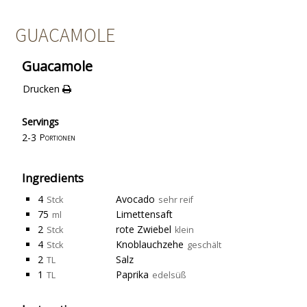
GUACAMOLE
Guacamole
Drucken
Servings
2-3
Portionen
Ingredients
4
Avocado
Stck
sehr reif
75
Limettensaft
ml
2
rote Zwiebel
Stck
klein
4
Knoblauchzehe
Stck
geschält
2
Salz
TL
1
Paprika
TL
edelsüß