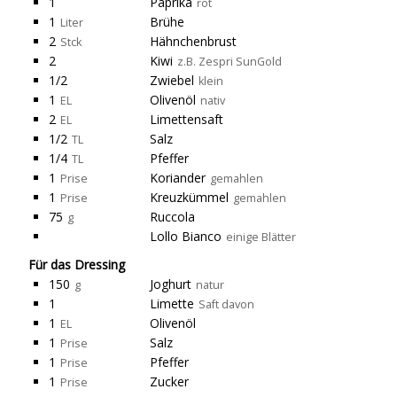
1
Paprika
rot
1
Brühe
Liter
2
Hähnchenbrust
Stck
2
Kiwi
z.B. Zespri SunGold
1/2
Zwiebel
klein
1
Olivenöl
EL
nativ
2
Limettensaft
EL
1/2
Salz
TL
1/4
Pfeffer
TL
1
Koriander
Prise
gemahlen
1
Kreuzkümmel
Prise
gemahlen
75
Ruccola
g
Lollo Bianco
einige Blätter
Für das Dressing
150
Joghurt
g
natur
1
Limette
Saft davon
1
Olivenöl
EL
1
Salz
Prise
1
Pfeffer
Prise
1
Zucker
Prise