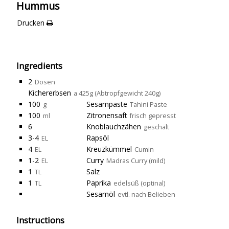
Hummus
Drucken
Ingredients
2
Dosen
Kichererbsen
a 425g (Abtropfgewicht 240g)
100
Sesampaste
g
Tahini Paste
100
Zitronensaft
ml
frisch gepresst
6
Knoblauchzähen
geschält
3-4
Rapsöl
EL
4
Kreuzkümmel
EL
Cumin
1-2
Curry
EL
Madras Curry (mild)
1
Salz
TL
1
Paprika
TL
edelsüß (optinal)
Sesamöl
evtl. nach Belieben
Instructions